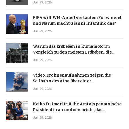
Juli 29, 2026
FIFA will WM-Anteil verkaufen: Für wie viel
und warum macht Gianni Infantino das?
Juli 29, 2026
Warum das Erdbeben in Kumamoto im
Vergleich zu den meisten Erdbeben, die
Japan erschütterten, ungewöhnlich ist
Juli 29, 2026
Video. Drohnenaufnahmen zeigen die
Seilbahn des Ätna über einer
Vulkanlandschaft
Juli 29, 2026
Keiko Fujimori tritt ihr Amt als peruanische
Präsidentin an und verspricht, das
Jahrzehnt der Instabilität zu beenden
Juli 28, 2026